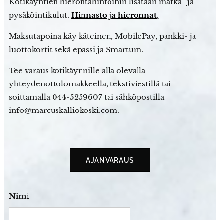
Kotikäyntien hierontahintoihin lisätään matka- ja
pysäköintikulut.
Hinnasto
ja hieronnat
.
Maksutapoina käy käteinen, MobilePay, pankki- ja
luottokortit sekä epassi ja Smartum.
Tee varaus kotikäynnille alla olevalla
yhteydenottolomakkeella, tekstiviestillä tai
soittamalla 044-5259607 tai sähköpostilla
info@marcuskalliokoski.com.
AJANVARAUS
Nimi